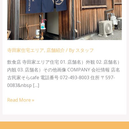
寺田家住宅エリア
,
店舗紹介
/ By
スタッフ
飲食店 寺田家エリア住宅 01. 店舗名）外観 02. 店舗名）
内観 03. 店舗名）その他画像 COMPANY 会社情報 店名
古民家そらcafe 電話番号 072-493-8003 住所 〒597-
0083&nbsp […]
そ
Read More »
ら
cafe