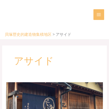
内
容
を
ス
キ
貝塚歴史的建造物集積地区
>
アサイド
ッ
プ
アサイド