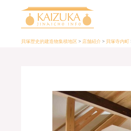
内
容
を
ス
キ
貝塚歴史的建造物集積地区
>
店舗紹介
>
貝塚寺内町
ッ
プ