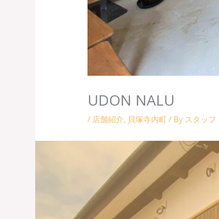
UDON NALU
/
店舗紹介
,
貝塚寺内町
/ By
スタッフ