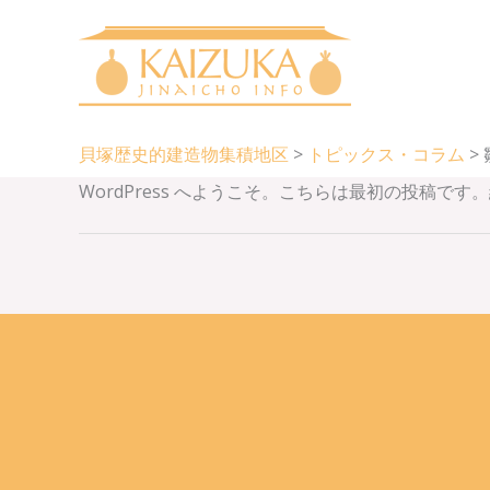
内
容
を
ス
キ
貝塚歴史的建造物集積地区
>
トピックス・コラム
>
ッ
プ
WordPress へようこそ。こちらは最初の投稿